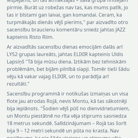
iespējams, un tas atmaksājās – savā grupā finišējām
pirmie. Burāt uz robežas nav tas, kas mums patīk, jo
tas ir bīstami gan laivai, gan komandai. Ceram, ka
turpmākajās dienās vējš pierims," par aizvadīto otro
sacensību braucienu komentāru sniedz jahtas JAZZ
kapteinis Risto Riim.
Ar aizvadītās sacensību dienas emocijām dalās arī
LYS2 grupas laureāts, jahtas ELIXIR kapteinis Uldis
Lapsiņš "Tā bija mūsu diena. Iztikām bez tehniskām
problēmām, bet bijām pilnībā slapji. Tomēr tieši šādu
vēju kā vakar vajag ELIXIR, un to parādīja arī
rezultāti."
Sacensību programmā ir notikušas izmaiņas un visa
flote jau atrodas Rojā, nevis Montu, kā tas sākotnēji
bija ieplānots. "Šodien vējš pūš no dienvidrietumiem,
un Montu piestātnē no rīta vēja stiprums sasniedza
18 metrus sekundē. Salīdzinājumam – Rojā tas šorīt
bija 9 – 12 metri sekundē un pūta no krasta. Nav