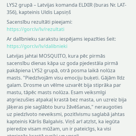
LYS2 grupā – Latvijas komanda ELIXIR (buras Nr. LAT-
356), kapteinis Uldis Lapsiņš
Sacensību rezultāti pieejami:
https://gorr.lv/lv/rezultati
Ar dalībnieku sarakstu iespējams iepazīties šeit:
https://gorr.lv/lv/dalibnieki
Latvijas jahtai MOSQUITO, kura pēc pirmās
sacensību dienas kāpa uz goda pjedestāla pirmā
pakāpiena LYS2 grupā, otrā posma laikā nolūza
masts. "Piedzīvojām visu emociju buķeti. Gājām līdz
galam. Drosme un vēlme uzvarēt bija stiprāka par
mastu, tāpēc masts nolūza. Esam veiksmīgi
atgriezušies atpakaļ krastā bez masta, un uzreiz bija
jāķeras pie saglābto buru žāvēšanas," neraugoties
uz piedzīvoto neveiksmi, pozitīvismu saglabā jahtas
kapteinis Kārlis Balgalvis. Viņš arī atzīst, ka iegūta
pieredze visam mūžam, un ir pateicīgs, ka visi