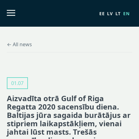
EE
LV
LT
EN
← All news
01.07
Aizvadīta otrā Gulf of Riga
Regatta 2020 sacensību diena.
Baltijas jūra sagaida burātājus ar
stipriem laikapstākļiem, vienai
jahtai lūst masts. Trešās