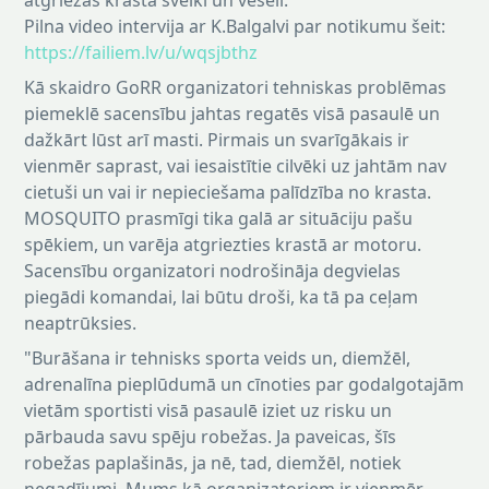
atgriezās krastā sveiki un veseli.
Pilna video intervija ar K.Balgalvi par notikumu šeit:
https://failiem.lv/u/wqsjbthz
Kā skaidro GoRR organizatori tehniskas problēmas
piemeklē sacensību jahtas regatēs visā pasaulē un
dažkārt lūst arī masti. Pirmais un svarīgākais ir
vienmēr saprast, vai iesaistītie cilvēki uz jahtām nav
cietuši un vai ir nepieciešama palīdzība no krasta.
MOSQUITO prasmīgi tika galā ar situāciju pašu
spēkiem, un varēja atgriezties krastā ar motoru.
Sacensību organizatori nodrošināja degvielas
piegādi komandai, lai būtu droši, ka tā pa ceļam
neaptrūksies.
"Burāšana ir tehnisks sporta veids un, diemžēl,
adrenalīna pieplūdumā un cīnoties par godalgotajām
vietām sportisti visā pasaulē iziet uz risku un
pārbauda savu spēju robežas. Ja paveicas, šīs
robežas paplašinās, ja nē, tad, diemžēl, notiek