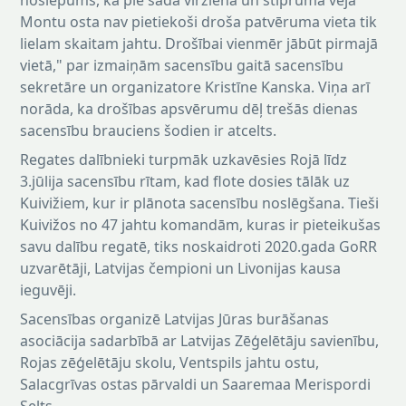
noslēpums, ka pie šāda virziena un stipruma vēja
Montu osta nav pietiekoši droša patvēruma vieta tik
lielam skaitam jahtu. Drošībai vienmēr jābūt pirmajā
vietā," par izmaiņām sacensību gaitā sacensību
sekretāre un organizatore Kristīne Kanska. Viņa arī
norāda, ka drošības apsvērumu dēļ trešās dienas
sacensību brauciens šodien ir atcelts.
Regates dalībnieki turpmāk uzkavēsies Rojā līdz
3.jūlija sacensību rītam, kad flote dosies tālāk uz
Kuivižiem, kur ir plānota sacensību noslēgšana. Tieši
Kuivižos no 47 jahtu komandām, kuras ir pieteikušas
savu dalību regatē, tiks noskaidroti 2020.gada GoRR
uzvarētāji, Latvijas čempioni un Livonijas kausa
ieguvēji.
Sacensības organizē Latvijas Jūras burāšanas
asociācija sadarbībā ar Latvijas Zēģelētāju savienību,
Rojas zēģelētāju skolu, Ventspils jahtu ostu,
Salacgrīvas ostas pārvaldi un Saaremaa Merispordi