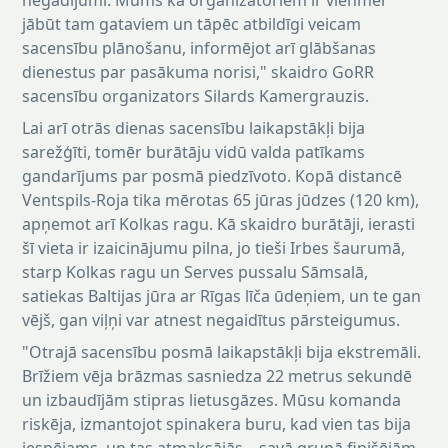
negadījumi. Mums kā organizatoriem ir vienmēr
jābūt tam gataviem un tāpēc atbildīgi veicam
sacensību plānošanu, informējot arī glābšanas
dienestus par pasākuma norisi," skaidro GoRR
sacensību organizators Silards Kamergrauzis.
Lai arī otrās dienas sacensību laikapstākļi bija
sarežģīti, tomēr burātāju vidū valda patīkams
gandarījums par posmā piedzīvoto. Kopā distancē
Ventspils-Roja tika mērotas 65 jūras jūdzes (120 km),
apņemot arī Kolkas ragu. Kā skaidro burātāji, ierasti
šī vieta ir izaicinājumu pilna, jo tieši Irbes šaurumā,
starp Kolkas ragu un Serves pussalu Sāmsalā,
satiekas Baltijas jūra ar Rīgas līča ūdeņiem, un te gan
vējš, gan viļņi var atnest negaidītus pārsteigumus.
"Otrajā sacensību posmā laikapstākļi bija ekstremāli.
Brīžiem vēja brāzmas sasniedza 22 metrus sekundē
un izbaudījām stipras lietusgāzes. Mūsu komanda
riskēja, izmantojot spinakera buru, kad vien tas bija