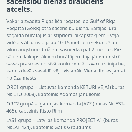
sacensību dienas brauciens
atcelts.
Vakar aizvadīta Rīgas līča regates jeb Gulf of Riga
Regatta (GoRR) otrā sacensību diena. Baltijas jūra
sagaida burātājus ar stipriem laikapstākļiem – vēja
vidējais ātrums bija ap 10-15 metriem sekundē un
viļņu augstums brīžiem sasniedza pat 2 metrus. Pie
šādiem laikapstākļiem burātājiem bija jādemonstrē
savas prasmes un sīvā konkurencē uzvaru izcīnīja tie,
kam izdevās savaldīt vēju vislabāk. Vienai flotes jahtai
nolūza masts.
ORC1 grupā – Lietuvas komanda KETURI VEJAI (buras
Nr. LTU-2068), kapteinis Adomas Janulionis
ORC2 grupā – Igaunijas komanda JAZZ (buras Nr. EST-
465), kapteinis Risto Riim
LYS1 grupā – Latvijas komanda PROJECT A1 (buras
Nr.LAT-424), kapteinis Gatis Graudums