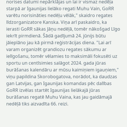
norises datumi nepārklājas un lai ir vismaz nedēļa
starpā ar Igaunijas lielāko regati Muhu Vain, GoRR
varētu norisināties nedēļu vēlāk," skaidro regates
līdzorganizatore Kanska. Viņa arī paskaidro, ka
ierasti GoRR sākas Jāņu nedēļā, tomēr nākošgad Līgo
iekrīt pirmdienā. Šādā gadījumā 24. jūnijs būtu
jāieplāno jau kā pirmā reģistrācijas diena. "Lai arī
varam organizēt grandiozu regates sākumu ar
ielīgošanu, tomēr vēlamies to maksimāli fokusēti uz
sportu un centīsimies salāgot 2024. gada jūras
burāšanas kalendāru ar mūsu kaimiņiem igauņiem,"
viņu papildina Skorobogatova, norādot, ka daudzas
gan Latvijas, gan Igaunijas komandas pēc dalības
GoRR izvēlas startēt Igaunijas lielākajā jūras
burāšanas regatē Muhu Vaina, kas jau gaidāmajā
nedēļā tiks aizvadīta 66. reizi.