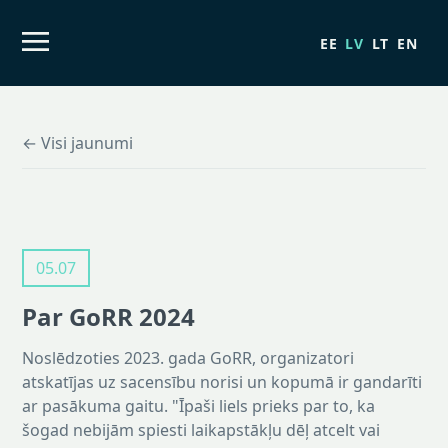
EE
LV
LT
EN
← Visi jaunumi
05.07
Par GoRR 2024
Noslēdzoties 2023. gada GoRR, organizatori
atskatījas uz sacensību norisi un kopumā ir gandarīti
ar pasākuma gaitu. "Īpaši liels prieks par to, ka
šogad nebijām spiesti laikapstākļu dēļ atcelt vai