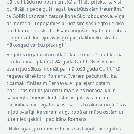
pārcelt kādu no posmiem. Kā arī liels prieks, ka visi
burātāji ir pabeiguši regati bez būtiskām traumām,"
tā GoRR līdzorganizatore Ilona Skorobogatova. Viņa
arī norāda: "Lepojamies ar līdz šim sasniegto lielāko
dalībkomandu skaitu. Esam augoša regate un gribas
prognozēt, ka teju visās grupās dalībnieku skaits
nākošgad varētu pieaugt."
Regates organizatori atklāj, ka uzreiz pēc notikuma
tiek kaldināti plāni 2024. gada GoRR. "Neslēpsim,
esam jau sākuši domāt par nākošā gada GoRR," tā
regates direktors Romans, "varam pačukstēt, ka,
ticamāk, finišēsim Pērnavā. Ar pārējām ostām
pārrunas notiks jau drīzumā." Viņš norāda, ka ir
sasniegts līmenis, kad ostas ir gatavas nu jau
pacīnīties par regates viesošanos to akavatorijā. "Tas
ir ļoti svarīgi, ka varam augt kopā ar mūsu ostām un
jūtamies gaidīti," papildina Romans.
"Nākošgad, ja mums izdosies saskaņot, lai regates