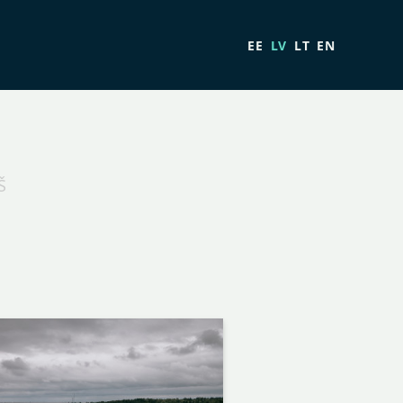
EE
LV
LT
EN
Š