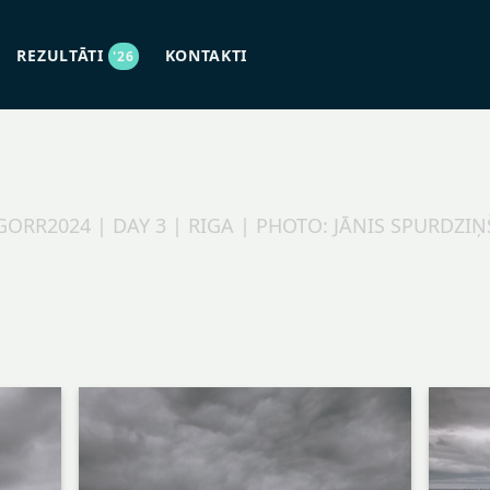
REZULTĀTI
KONTAKTI
'26
GORR2024 | DAY 3 | RIGA | PHOTO: JĀNIS SPURDZIŅ