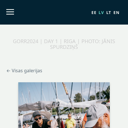
EE
LV
LT
EN
GORR2024 | DAY 1 | RIGA | PHOTO: JĀNIS
SPURDZIŅŠ
← Visas galerijas