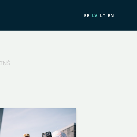
EE
LV
LT
EN
ZIŅŠ