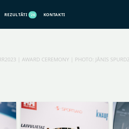
REZULTĀTI
KONTAKTI
'26
R2023 | AWARD CEREMONY | PHOTO: JĀNIS SPURD