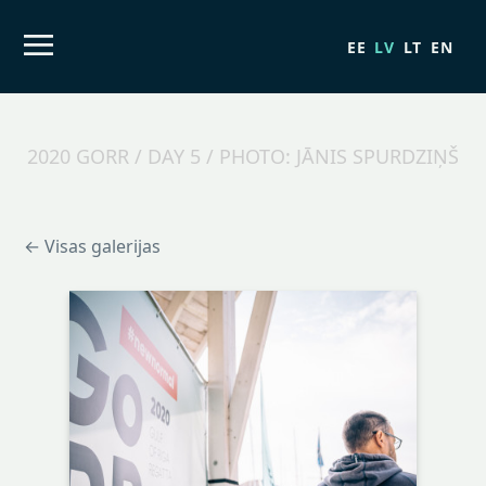
EE
LV
LT
EN
2020 GORR / DAY 5 / PHOTO: JĀNIS SPURDZIŅŠ
← Visas galerijas