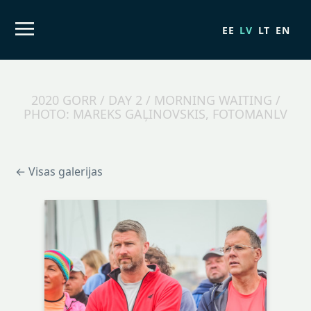
EE
LV
LT
EN
2020 GORR / DAY 2 / MORNING WAITING /
PHOTO: MAREKS GAĻINOVSKIS, FOTOMANLV
← Visas galerijas