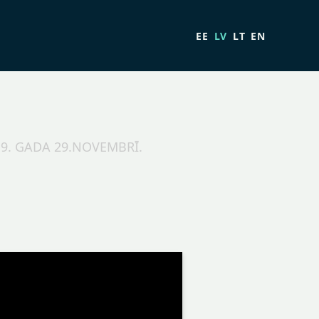
EE
LV
LT
EN
19. GADA 29.NOVEMBRĪ.