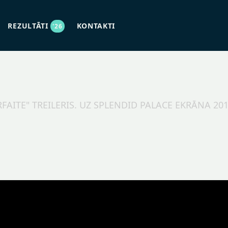
REZULTĀTI
KONTAKTI
'26
RFAITE" TREILERIS. UZ SPLENDID PALACE EKRĀNA 20