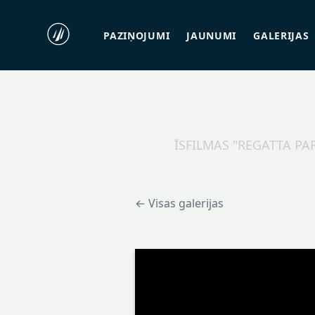
PAZIŅOJUMI
JAUNUMI
GALERIJAS
ĪSFILMAS "REGATTA PA
← Visas galerijas