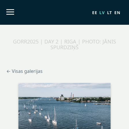
EE
LV
LT
EN
GORR2025 | DAY 2 | RIGA | PHOTO: JĀNIS
SPURDZIŅŠ
← Visas galerijas