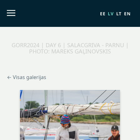
EE
LV
LT
EN
GORR2024 | DAY 6 | SALACGRIVA - PARNU |
PHOTO: MAREKS GAĻINOVSKIS
← Visas galerijas