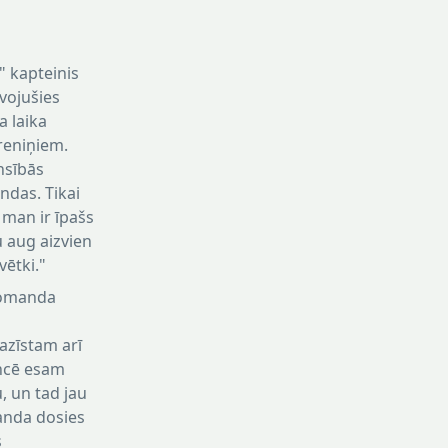
" kapteinis
vojušies
na laika
treniņiem.
nsībās
andas. Tikai
 man ir īpašs
u aug aizvien
vētki."
 komanda
pazīstam arī
ancē esam
u, un tad jau
manda dosies
s