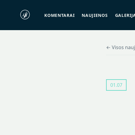
KOMENTARAI
NAUJIENOS
GALERIJ
← Visos nau
01.07