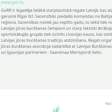
www.gorr.lv
.
GoRR ir ikgadēja lielākā starptautiskā regate Latvijā, kas ai
garumā Rīgas līcī. Sacensībās piedalās komandas no Baltija
reģiona. Sacensības notiek jau septīto gadu, to laikā tiek n
Latvijas jūras burāšanas čempioni un starp faktiski ātrāka
sportiskākajās grupās tiek izcīnīts Livonijas kauss, kas sim
Latvijas jūras burāšanas tradīciju atdzimšanu. Regati organ
Jūras burāšanas asociācija sadarbībā ar Latvijas Burāšanas
un Igaunijas partneriem - Saaremaa Merispordi Selts.
You