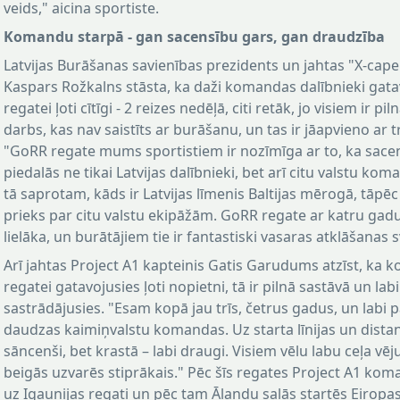
veids," aicina sportiste.
Komandu starpā - gan sacensību gars, gan draudzība
Latvijas Burāšanas savienības prezidents un jahtas "X-cape
Kaspars Rožkalns stāsta, ka daži komandas dalībnieki gata
regatei ļoti cītīgi - 2 reizes nedēļā, citi retāk, jo visiem ir pil
darbs, kas nav saistīts ar burāšanu, un tas ir jāapvieno ar 
"GoRR regate mums sportistiem ir nozīmīga ar to, ka sace
piedalās ne tikai Latvijas dalībnieki, bet arī citu valstu kom
tā saprotam, kāds ir Latvijas līmenis Baltijas mērogā, tāpēc
prieks par citu valstu ekipāžām. GoRR regate ar katru gad
lielāka, un burātājiem tie ir fantastiski vasaras atklāšanas s
Arī jahtas Project A1 kapteinis Gatis Garudums atzīst, ka
regatei gatavojusies ļoti nopietni, tā ir pilnā sastāvā un labi
sastrādājusies. "Esam kopā jau trīs, četrus gadus, un labi 
daudzas kaimiņvalstu komandas. Uz starta līnijas un dist
sāncenši, bet krastā – labi draugi. Visiem vēlu labu ceļa vēj
beigās uzvarēs stiprākais." Pēc šīs regates Project A1 ko
uz Igaunijas regati un pēc tam Ālandu salās startēs Eiropa