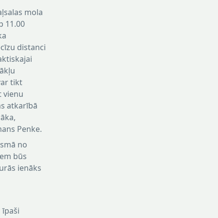
aļsalas mola
p 11.00
ka
ecīzu distanci
ktiskajai
tākļu
ar tikt
t vienu
as atkarībā
rāka,
rmans Penke.
posmā no
jiem būs
burās ienāks
 īpaši