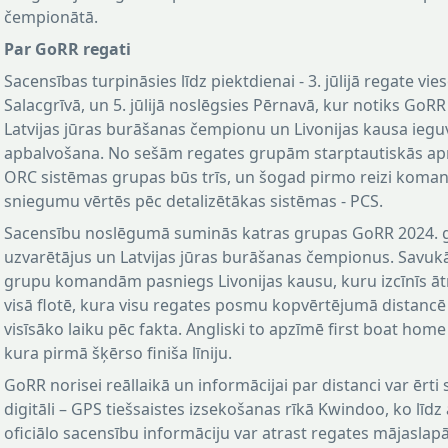
čempionātā.
Par GoRR regati
Sacensības turpināsies līdz piektdienai - 3. jūlijā regate vie
Salacgrīvā, un 5. jūlijā noslēgsies Pērnavā, kur notiks GoRR
Latvijas jūras burāšanas čempionu un Livonijas kausa iegu
apbalvošana. No sešām regates grupām starptautiskās a
ORC sistēmas grupas būs trīs, un šogad pirmo reizi koma
sniegumu vērtēs pēc detalizētākas sistēmas - PCS.
Sacensību noslēgumā suminās katras grupas GoRR 2024. 
uzvarētājus un Latvijas jūras burāšanas čempionus. Savuk
grupu komandām pasniegs Livonijas kausu, kuru izcīnīs ātr
visā flotē, kura visu regates posmu kopvērtējumā distancē
visīsāko laiku pēc fakta. Angliski to apzīmē first boat home 
kura pirmā šķērso finiša līniju.
GoRR norisei reāllaikā un informācijai par distanci var ērti 
digitāli – GPS tiešsaistes izsekošanas rīkā Kwindoo, ko līdz 
oficiālo sacensību informāciju var atrast regates mājaslap