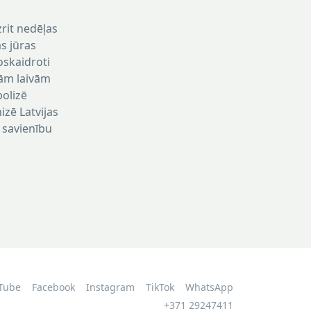
zrit nedēļas
s jūras
oskaidroti
jām laivām
bolizē
izē Latvijas
 savienību
Tube
Facebook
Instagram
TikTok
WhatsApp
+371 29247411