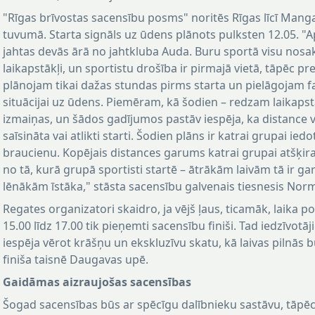
"Rīgas brīvostas sacensību posms" noritēs Rīgas līcī Mang
tuvumā. Starta signāls uz ūdens plānots pulksten 12.05. "A
jahtas devās ārā no jahtkluba Auda. Buru sportā visu nosa
laikapstākļi, un sportistu drošība ir pirmajā vietā, tāpēc pr
plānojam tikai dažas stundas pirms starta un pielāgojam fa
situācijai uz ūdens. Piemēram, kā šodien – redzam laikaps
izmaiņas, un šādos gadījumos pastāv iespēja, ka distance v
saīsināta vai atlikti starti. Šodien plāns ir katrai grupai iedo
braucienu. Kopējais distances garums katrai grupai atšķir
no tā, kurā grupā sportisti startē – ātrākām laivām tā ir ga
lēnākām īstāka," stāsta sacensību galvenais tiesnesis No
Regates organizatori skaidro, ja vējš ļaus, ticamāk, laika 
15.00 līdz 17.00 tik pieņemti sacensību finiši. Tad iedzīvotā
iespēja vērot krāšņu un ekskluzīvu skatu, kā laivas pilnās 
finiša taisnē Daugavas upē.
Gaidāmas aizraujošas sacensības
Šogad sacensības būs ar spēcīgu dalībnieku sastāvu, tāpēc