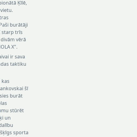
ionātā Ķīlē,
vietu.
tras
aši burātāji
starp trīs
 divām vērā
OLA X".
ivai ir sava
ndas taktiku
, kas
Bankovskai šī
usies burāt
elas
jumu stūrēt
rķi un
dalību
išķīgs sporta