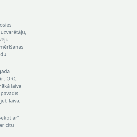
sosies
 uzvarētāju,
vēju
pmērīšanas
ndu
gada
ārt ORC
ākā laiva
 pavadīs
jeb laiva,
sekot arī
ar citu
ā