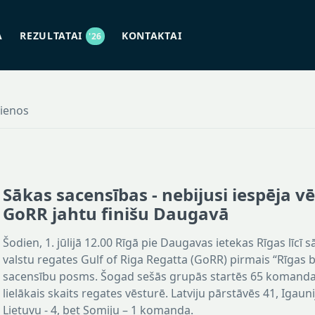
A
REZULTATAI
KONTAKTAI
'26
jienos
Sākas sacensības - nebijusi iespēja v
GoRR jahtu finišu Daugavā
Šodien, 1. jūlijā 12.00 Rīgā pie Daugavas ietekas Rīgas līcī sā
valstu regates Gulf of Riga Regatta (GoRR) pirmais “Rīgas b
sacensību posms. Šogad sešās grupās startēs 65 komandas
lielākais skaits regates vēsturē. Latviju pārstāvēs 41, Igaunij
Lietuvu - 4, bet Somiju – 1 komanda.