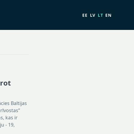
EE
LV
LT
EN
ērot
cies Baltijas
rīvostas”
, kas ir
u - 19,