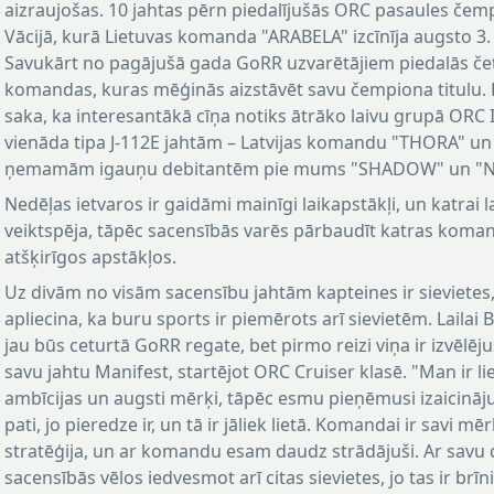
aizraujošas. 10 jahtas pērn piedalījušās ORC pasaules čemp
Vācijā, kurā Lietuvas komanda "ARABELA" izcīnīja augsto 3. 
Savukārt no pagājušā gada GoRR uzvarētājiem piedalās če
komandas, kuras mēģinās aizstāvēt savu čempiona titulu. P
saka, ka interesantākā cīņa notiks ātrāko laivu grupā ORC I 
vienāda tipa J-112E jahtām – Latvijas komandu "THORA" un
ņemamām igauņu debitantēm pie mums "SHADOW" un "N
Nedēļas ietvaros ir gaidāmi mainīgi laikapstākļi, un katrai la
veiktspēja, tāpēc sacensībās varēs pārbaudīt katras koma
atšķirīgos apstākļos.
Uz divām no visām sacensību jahtām kapteines ir sievietes
apliecina, ka buru sports ir piemērots arī sievietēm. Lailai 
jau būs ceturtā GoRR regate, bet pirmo reizi viņa ir izvēlēj
savu jahtu Manifest, startējot ORC Cruiser klasē. "Man ir li
ambīcijas un augsti mērķi, tāpēc esmu pieņēmusi izaicinā
pati, jo pieredze ir, un tā ir jāliek lietā. Komandai ir savi mē
stratēģija, un ar komandu esam daudz strādājuši. Ar savu 
sacensībās vēlos iedvesmot arī citas sievietes, jo tas ir brīn