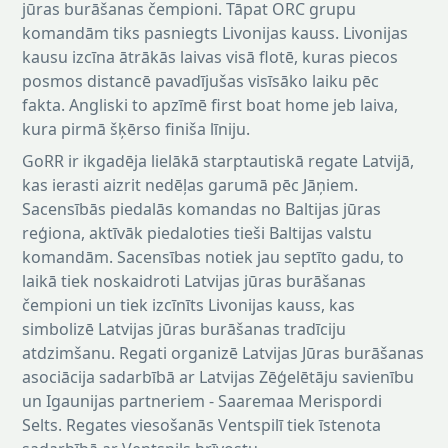
jūras burāšanas čempioni. Tāpat ORC grupu
komandām tiks pasniegts Livonijas kauss. Livonijas
kausu izcīna ātrākās laivas visā flotē, kuras piecos
posmos distancē pavadījušas visīsāko laiku pēc
fakta. Angliski to apzīmē first boat home jeb laiva,
kura pirmā šķērso finiša līniju.
GoRR ir ikgadēja lielākā starptautiskā regate Latvijā,
kas ierasti aizrit nedēļas garumā pēc Jāņiem.
Sacensībās piedalās komandas no Baltijas jūras
reģiona, aktīvāk piedaloties tieši Baltijas valstu
komandām. Sacensības notiek jau septīto gadu, to
laikā tiek noskaidroti Latvijas jūras burāšanas
čempioni un tiek izcīnīts Livonijas kauss, kas
simbolizē Latvijas jūras burāšanas tradīciju
atdzimšanu. Regati organizē Latvijas Jūras burāšanas
asociācija sadarbībā ar Latvijas Zēģelētāju savienību
un Igaunijas partneriem - Saaremaa Merispordi
Selts. Regates viesošanās Ventspilī tiek īstenota