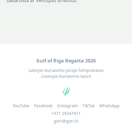
sadarbībā ar Ventspils brīvostu.
Gulf of Riga Regatta 2026
Latvijos buriavimo jūroje čempionatas
Livonijos buriavimo taurė
YouTube
Facebook
Instagram
TikTok
WhatsApp
+371 29247411
gorr@gorr.lv