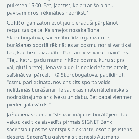
pulksten 15.00. Bet, jāatzīst, ka arī ar šo plānu
pavisam droši rēķināties nedrīkst."
GoRR organizatori esot jau pieraduši pārplānot
regati tās gaitā. Kā smejot nosaka Ilona
Skorobogatova, sacensību līdzorganizatore,
burāšanas sportā rēķināties ar posmu norisi var tikai
tad, kad tie ir aizvadīti – līdz tam viss varot mainīties.
"Teju katru gadu mums ir kāds posms, kuru stipra
vai, gluži pretēji, lēna vēja dēļ ir nepieciešams atcelt,
saīsināt vai pārcelt," tā Skorobogatova, papildinot:
"esmu pārliecināta, neviens cits sporta veids
nelīdzinās burāšanai. Te satiekas materiāltehniskais
nodrošinājums ar cilvēku un dabu. Bet dabai vienmēr
pieder gala vārds."
Ja šodienas diena ir īsts izaicinājums burātājiem, tad
vakar, kad tika aizvadīts pirmais SIGNET Bank
sacensību posms Ventspils piekrastē, esot bijis īstens
deserts. Sacensību galvenais tiesnesis Ausmans