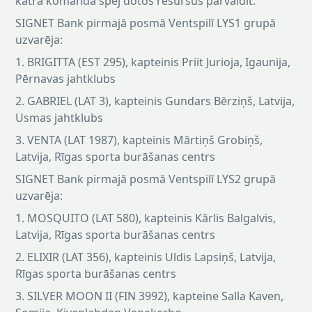
katra komanda spēj dotos resursus pārvaldīt."
SIGNET Bank pirmajā posmā Ventspilī LYS1 grupā
uzvarēja:
1. BRIGITTA (EST 295), kapteinis Priit Jurioja, Igaunija,
Pērnavas jahtklubs
2. GABRIEL (LAT 3), kapteinis Gundars Bērziņš, Latvija,
Usmas jahtklubs
3. VENTA (LAT 1987), kapteinis Mārtiņš Grobiņš,
Latvija, Rīgas sporta burāšanas centrs
SIGNET Bank pirmajā posmā Ventspilī LYS2 grupā
uzvarēja:
1. MOSQUITO (LAT 580), kapteinis Kārlis Balgalvis,
Latvija, Rīgas sporta burāšanas centrs
2. ELIXIR (LAT 356), kapteinis Uldis Lapsiņš, Latvija,
Rīgas sporta burāšanas centrs
3. SILVER MOON II (FIN 3992), kapteine Salla Kaven,