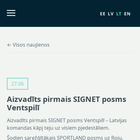
EE
LV
LT
EN
← Visos naujienos
27.06
Aizvadīts pirmais SIGNET posms
Ventspilī
Aizvadīts pirmais SIGNET posms Ventspilī – Latvijas
komandas kāpj teju uz visiem pjedestāliem.
Šodien sarežģītākais SPORTLAND posms uz Roju,