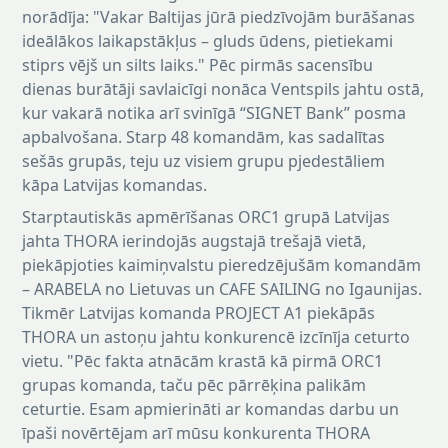
norādīja: "Vakar Baltijas jūrā piedzīvojām burāšanas
ideālākos laikapstākļus – gluds ūdens, pietiekami
stiprs vējš un silts laiks." Pēc pirmās sacensību
dienas burātāji savlaicīgi nonāca Ventspils jahtu ostā,
kur vakarā notika arī svinīgā “SIGNET Bank” posma
apbalvošana. Starp 48 komandām, kas sadalītas
sešās grupās, teju uz visiem grupu pjedestāliem
kāpa Latvijas komandas.
Starptautiskās apmērīšanas ORC1 grupā Latvijas
jahta THORA ierindojās augstajā trešajā vietā,
piekāpjoties kaimiņvalstu pieredzējušām komandām
– ARABELA no Lietuvas un CAFE SAILING no Igaunijas.
Tikmēr Latvijas komanda PROJECT A1 piekāpās
THORA un astoņu jahtu konkurencē izcīnīja ceturto
vietu. "Pēc fakta atnācām krastā kā pirmā ORC1
grupas komanda, taču pēc pārrēķina palikām
ceturtie. Esam apmierināti ar komandas darbu un
īpaši novērtējam arī mūsu konkurenta THORA