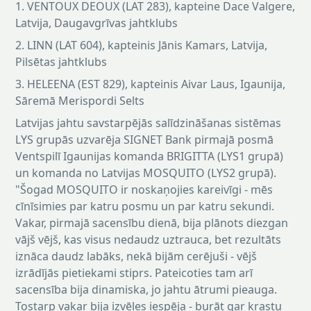
1. VENTOUX DEOUX (LAT 283), kapteine Dace Valgere,
Latvija, Daugavgrīvas jahtklubs
2. LINN (LAT 604), kapteinis Jānis Kamars, Latvija,
Pilsētas jahtklubs
3. HELEENA (EST 829), kapteinis Aivar Laus, Igaunija,
Sāremā Merispordi Selts
Latvijas jahtu savstarpējās salīdzināšanas sistēmas
LYS grupās uzvarēja SIGNET Bank pirmajā posmā
Ventspilī Igaunijas komanda BRIGITTA (LYS1 grupā)
un komanda no Latvijas MOSQUITO (LYS2 grupā).
"Šogad MOSQUITO ir noskaņojies kareivīgi - mēs
cīnīsimies par katru posmu un par katru sekundi.
Vakar, pirmajā sacensību dienā, bija plānots diezgan
vājš vējš, kas visus nedaudz uztrauca, bet rezultāts
iznāca daudz labāks, nekā bijām cerējuši - vējš
izrādījās pietiekami stiprs. Pateicoties tam arī
sacensība bija dinamiska, jo jahtu ātrumi pieauga.
Tostarp vakar bija izvēles iespēja - burāt gar krastu