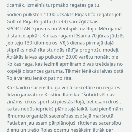
ticamāk, izmainīs turpmāko regates gaitu.
Šodien pulksten 11:00 uzsākts Rīgas līča regates jeb
Gulf of Riga Regatta (GoRR) sarežģītākais
SPORTLAND posms no Ventspils uz Roju. Mērojamā
distance apkārt Kolkas ragam lēšama 70 jūras jūdzēs
jeb teju 130 kilometros. Vējš dienas pirmajā daļā
stiprāks nekā rīta stundās rādīja prognožu modeļi.
Ātrākās laivas ap pulksten 20.00 varētu nonākt pie
Kolkas raga, kas iezīmē apmēram divas trešdaļas no
kopējā distances garuma. Tikmēr lēnākās laivas ostā
Rojā varētu ienākt pat no rīta.
Kā skaidro sacensību galvenā sekretāre un regates
līdzorganizatore Kristīne Kanska: "Šobrīd vēl nav
zināms, cikos sportisti piestās Rojā, bet esam droši,
ka tas nebūs iepriekš plānotajā laikā, kad pieņēmām
lēmumu organizēt sacensības esošajā maršrutā.
Patlaban jau esam pārplānojuši rītdienas sacensību
dienu un trešo Rojas posmu nesāksim ātrāk par