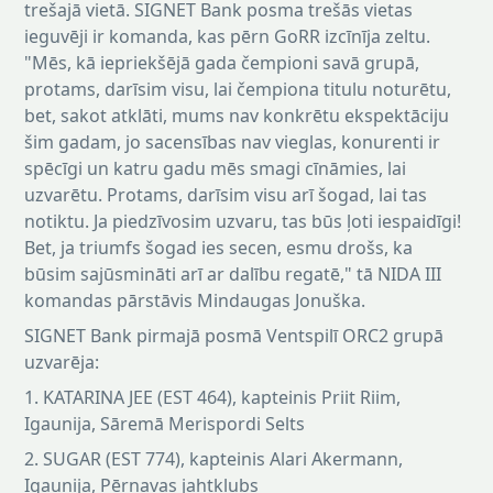
trešajā vietā. SIGNET Bank posma trešās vietas
ieguvēji ir komanda, kas pērn GoRR izcīnīja zeltu.
"Mēs, kā iepriekšējā gada čempioni savā grupā,
protams, darīsim visu, lai čempiona titulu noturētu,
bet, sakot atklāti, mums nav konkrētu ekspektāciju
šim gadam, jo sacensības nav vieglas, konurenti ir
spēcīgi un katru gadu mēs smagi cīnāmies, lai
uzvarētu. Protams, darīsim visu arī šogad, lai tas
notiktu. Ja piedzīvosim uzvaru, tas būs ļoti iespaidīgi!
Bet, ja triumfs šogad ies secen, esmu drošs, ka
būsim sajūsmināti arī ar dalību regatē," tā NIDA III
komandas pārstāvis Mindaugas Jonuška.
SIGNET Bank pirmajā posmā Ventspilī ORC2 grupā
uzvarēja:
1. KATARINA JEE (EST 464), kapteinis Priit Riim,
Igaunija, Sāremā Merispordi Selts
2. SUGAR (EST 774), kapteinis Alari Akermann,
Igaunija, Pērnavas jahtklubs