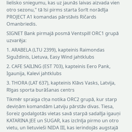
lielisko sniegumu, kas uz jaunās laivas aizvada vien
otro sezonu," tā īsi pirms starta šorīt norādīja
PROJECT A1 komandas pārstāvis Ričards
Omanbriedis.
SIGNET Bank pirmajā posmā Ventspilī ORC1 grupā
uzvarēja:
1. ARABELA (LTU 2399), kapteinis Raimondas
Siguždinis, Lietuva, Easy Wind jahtklubs
2. CAFE SAILING (EST 703), kapteinis Eero Pank,
Igaunija, Kalevi jahtklubs
3. THORA (LAT 637), kapteinis Klāvs Vasks, Latvija,
Rīgas sporta burāšanas centrs
Tikmēr spraiga cīņa notika ORC2 grupā, kur starp
deviņām komandām Latviju pārstāv divas. Tiesa,
šoreiz godalgotās vietas savā starpā sadalīja igauņi
KATARINA JEE un SUGAR, kas izcīnīja pirmo un otro
vietu, un lietuvieši NIDA III, kas ierindojās augstajā