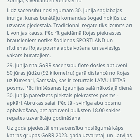
Somija, Kivenlahden Venekerho
Līdz sacensību noslēgumam 30. jūnijā saglabājas
intriga, kuras burātāju komandas šogad nokļūs uz
uzvaras pjedestāla. Tradicionāli regatē tiks izcīnīts arī
Livonijas kauss. Pēc rīt gaidāmā Rojas piekrastes
braucieniem notiks šodienas SPORTLAND un
rītdienas Rojas posma apbalvošana un saviesīgs
vakars burātājiem.
29. jūnija rītā GoRR sacensību flote dosies aptuveni
50 jūras jūdžu (92 kilometru) garā distancē no Rojas
uz Kuresāri, Sāmsalā, kas ir ceturtais LAIVU LIETAS
posms. Pēc finišēšanas Igaunijas salā nākošajā dienā
30. jūnijā paredzēts piektais piekrastes posms -
apkārt Abrukas salai. Pēc tā - svinīga abu posmu
apbalvošana, bet aptuveni pulksten 18.00 sākies
regates uzvarētāju godināšana.
Uz goda pjedestāliem sacensību noslēgumā kāps
katras grupas GoRR 2023. gada uzvarētāji un Latvijas