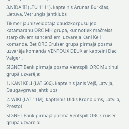
3.NIDA III (LTU 1111), kapteinis Arūnas Burkšas,
Lietuva, Vētrungis jahtklubs
Tikmēr jaunizveidotajā daudzkorpusu jeb
katamarānu ORC MH grupā, kur notiek mačreiss
starp diviem sāncenšiem, uzvarēja Kani Keli
komanda. Bet ORC Cruiser grupā pirmajā posmā
uzvarēja komanda VENTOUX DEUX ar kapteini Daci
Valgeri.
SIGNET Bank pirmajā posmā Ventspilī ORC Multihull
grupā uzvarēja:
1. KANI KELI (LAT 606), kapteinis Jānis Vējš, Latvija,
Daugavgrīvas jahtklubs
2. WIKI (LAT 11M), kapteinis Uldis Kronblūms, Latvija,
Prestol
SIGNET Bank pirmajā posmā Ventspilī ORC Cruiser
grupā uzvarēja: