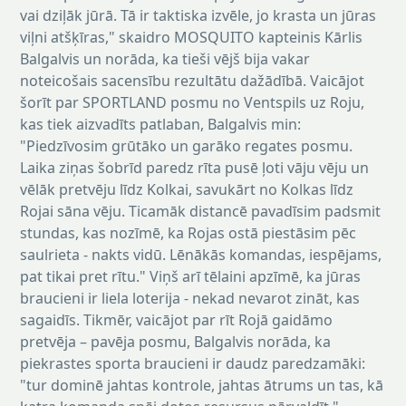
vai dziļāk jūrā. Tā ir taktiska izvēle, jo krasta un jūras
viļni atšķīras," skaidro MOSQUITO kapteinis Kārlis
Balgalvis un norāda, ka tieši vējš bija vakar
noteicošais sacensību rezultātu dažādībā. Vaicājot
šorīt par SPORTLAND posmu no Ventspils uz Roju,
kas tiek aizvadīts patlaban, Balgalvis min:
"Piedzīvosim grūtāko un garāko regates posmu.
Laika ziņas šobrīd paredz rīta pusē ļoti vāju vēju un
vēlāk pretvēju līdz Kolkai, savukārt no Kolkas līdz
Rojai sāna vēju. Ticamāk distancē pavadīsim padsmit
stundas, kas nozīmē, ka Rojas ostā piestāsim pēc
saulrieta - nakts vidū. Lēnākās komandas, iespējams,
pat tikai pret rītu." Viņš arī tēlaini apzīmē, ka jūras
braucieni ir liela loterija - nekad nevarot zināt, kas
sagaidīs. Tikmēr, vaicājot par rīt Rojā gaidāmo
pretvēja – pavēja posmu, Balgalvis norāda, ka
piekrastes sporta braucieni ir daudz paredzamāki:
"tur dominē jahtas kontrole, jahtas ātrums un tas, kā